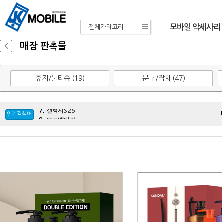
모바일 악세사리
전체카테고리
매장 판촉물
휴지/물티슈 (19)
문구/잡화 (47)
6.
가정용충전기
7.
갤럭시S25
8.
보조배터리
인기검색어
9.
울트라
10.
목업
11.
선풍기
12.
차량용충전기
13.
이어폰
14.
아이패드
15.
A33
16.
블루투스
17.
m336
18.
A34
19.
A24