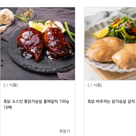
[ / 식품]
[ / 식품]
흑닭 소스인 통닭가슴살 블랙갈릭 100g
흑닭 바로먹는 닭가슴살 갈릭 1
10팩
회원가