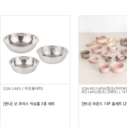
[QN-2468 / 믹싱볼세트]
[QN-RO14PW(핑크/아이보
RO14PG(핑크/그레이) / 식
[퀸나] 굿 초이스 믹싱볼 3종 세트
[퀸나] 라운드 14P 홈세트 (2