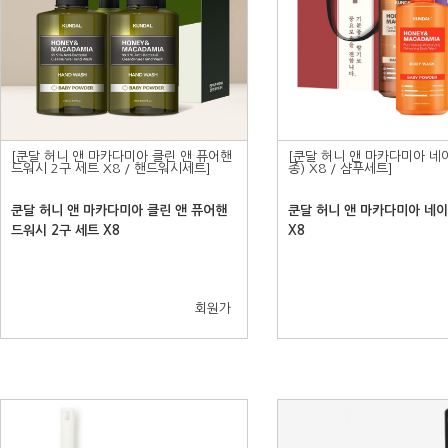
20.
A23
1.
Z플립7
2.
Z폴드7
3.
아이폰16
4.
애플
5.
삼성
[쿤달 허니 앤 마카다미아 클린 앤 퓨어핸
[쿤달 허니 앤 마카다미아 네
드워시 2구 세트 X8 / 핸드워시세트]
종) X8 / 샴푸세트]
쿤달 허니 앤 마카다미아 클린 앤 퓨어핸
쿤달 허니 앤 마카다미아 네이
드워시 2구 세트 X8
X8
회원가