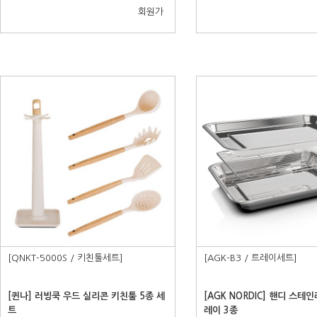
회원가
[QNKT-5000S / 키친툴세트]
[AGK-B3 / 트레이세트]
[퀸나] 러빙쿡 우드 실리콘 키친툴 5종 세
[AGK NORDIC] 핸디 스테
트
레이 3종