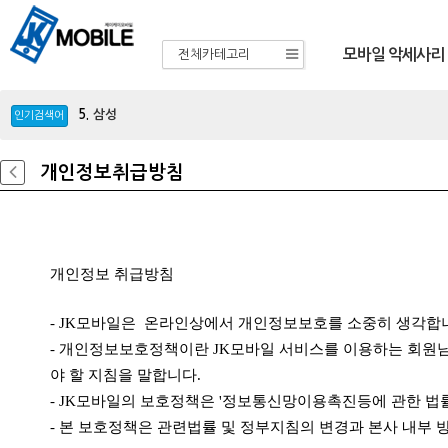
모바일 악세사리
전체카테고리
3.
아이폰16
4.
애플
5.
삼성
인기검색어
6.
가정용충전기
7.
갤럭시S25
8.
보조배터리
개인정보취급방침
9.
울트라
10.
목업
11.
선풍기
12.
차량용충전기
13.
이어폰
개인정보 취급방침
14.
아이패드
15.
A33
16.
블루투스
- JK모바일은 온라인상에서 개인정보보호를 소중히 생각합
17.
m336
- 개인정보보호정책이란 JK모바일 서비스를 이용하는 회원
18.
A34
야 할 지침을 말합니다.
19.
A24
- JK모바일의 보호정책은 '정보통신망이용촉진등에 관한 법
20.
A23
1.
Z플립7
- 본 보호정책은 관련법률 및 정부지침의 변경과 본사 내부 
2.
Z폴드7