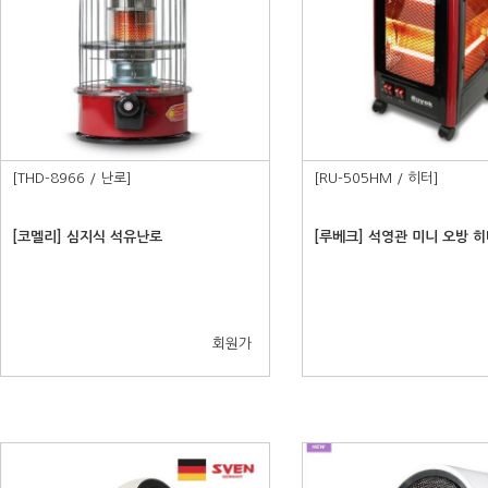
[THD-8966 / 난로]
[RU-505HM / 히터]
[코멜리] 심지식 석유난로
[루베크] 석영관 미니 오방 
회원가