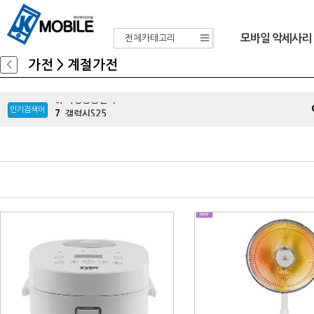
모바일 악세사리
전체카테고리
가전
>
계절가전
5.
삼성
6.
가정용충전기
7.
갤럭시S25
8.
보조배터리
인기검색어
9.
울트라
10.
목업
11.
선풍기
12.
차량용충전기
13.
이어폰
14.
아이패드
15.
A33
16.
블루투스
17.
m336
18.
A34
19.
A24
20.
A23
1.
Z플립7
2.
Z폴드7