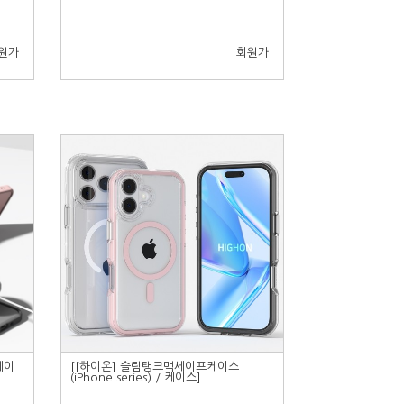
원가
회원가
케이
[[하이온] 슬림탱크맥세이프케이스
(iPhone series) / 케이스]