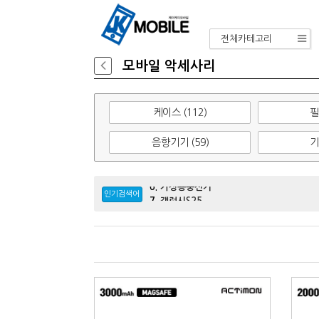
전체카테고리
모바일 악세사리
케이스 (112)
필
음향기기 (59)
기
5.
삼성
6.
가정용충전기
7.
갤럭시S25
인기검색어
8.
보조배터리
9.
울트라
10.
목업
11.
선풍기
12.
차량용충전기
13.
이어폰
14.
아이패드
15.
A33
16.
블루투스