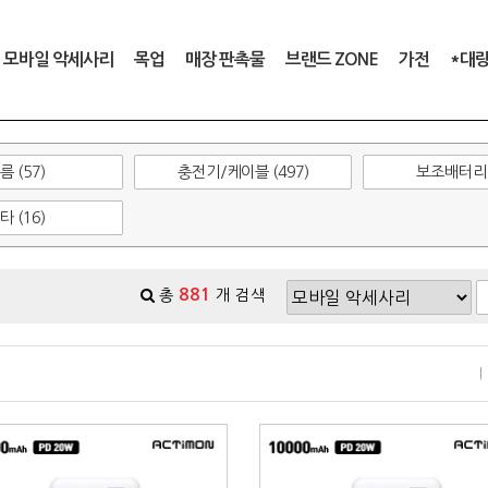
모바일 악세사리
목업
매장 판촉물
브랜드 ZONE
가전
*대
름 (57)
충전기/케이블 (497)
보조배터리 (
타 (16)
881
총
개 검색