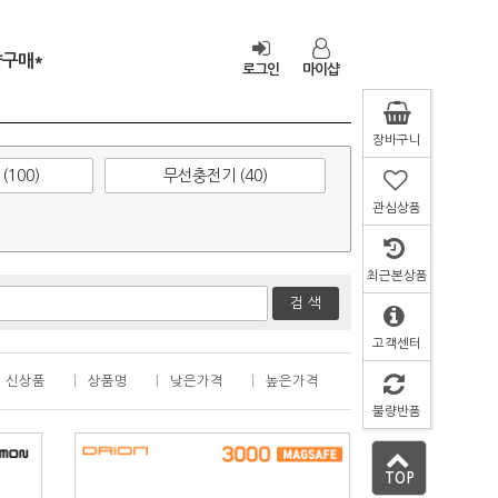
량구매*
로그인
마이샵
장바구니
100)
무선충전기 (40)
관심상품
최근본상품
고객센터
신상품
상품명
낮은가격
높은가격
불량반품
TOP