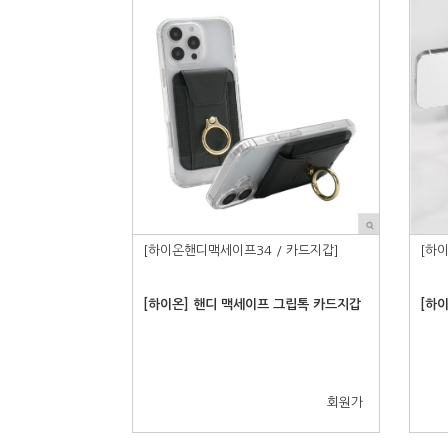
[하이온핸디맥세이프34 / 카드지갑]
[하
[하이온] 핸디 맥세이프 그립톡 카드지갑
[하
회원가