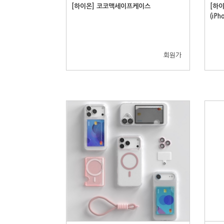
[하이온] 코코맥세이프케이스
[하
(iPh
회원가