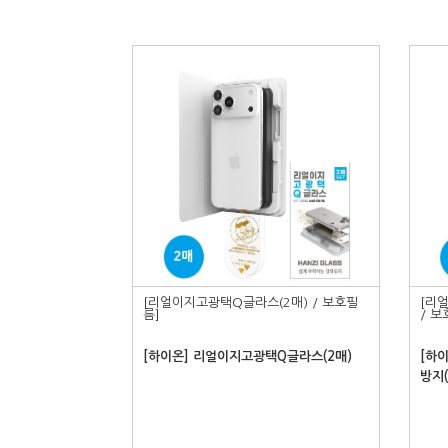
[리얼이지고광택Q글라스(2매) / 보호필
[리
름]
/ 보
[하이온] 리얼이지고광택Q글라스(2매)
[하
방지(