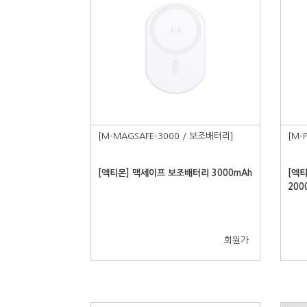
17.
m336
18.
A34
19.
A24
20.
A23
1.
Z플립7
2.
Z폴드7
3.
아이폰16
4.
애플
[M-MAGSAFE-3000 / 보조배터리]
[M-
[엑티몬] 맥세이프 보조배터리 3000mAh
[엑
200
회원가