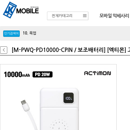
모바일 악세사리
전체카테고리
10.
목업
11.
선풍기
12.
차량용충전기
인기검색어
13.
이어폰
14.
아이패드
15.
A33
[M-PWQ-PD10000-CPIN / 보조배터리] [엑티몬
16.
블루투스
17.
m336
18.
A34
19.
A24
20.
A23
1.
Z플립7
2.
Z폴드7
3.
아이폰16
4.
애플
5.
삼성
6.
가정용충전기
7.
갤럭시S25
8.
보조배터리
9.
울트라