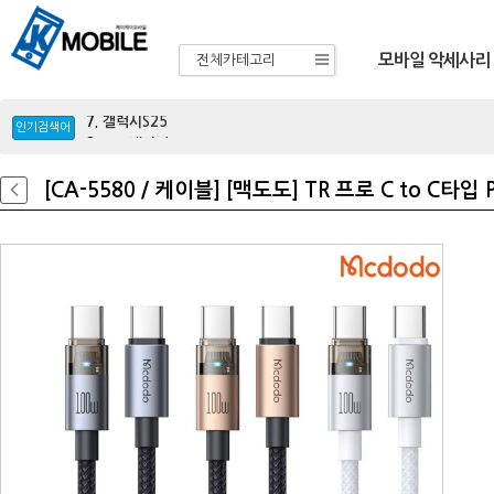
모바일 악세사리
전체카테고리
6.
가정용충전기
7.
갤럭시S25
8.
보조배터리
9.
울트라
인기검색어
10.
목업
11.
선풍기
[CA-5580 / 케이블] [맥도도] TR 프로 C to C타
12.
차량용충전기
13.
이어폰
14.
아이패드
15.
A33
16.
블루투스
17.
m336
18.
A34
19.
A24
20.
A23
1.
Z플립7
2.
Z폴드7
3.
아이폰16
4.
애플
5.
삼성